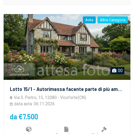
Asta
Altra Categoria
00
Lotto 15/1 - Autorimessa facente parte di più ampia porzione di fabbricato, con accesso da via San Pietro
Via S. Pietro, 15, 12080 - Vicoforte(CN)
data asta: 06.11.2026
da €7.500