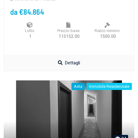
da €84.864
Lotto
Prezzo base
Rialzo minimo
1
113152.00
1500.00
Dettagli
Asta
Immobile Residenziale