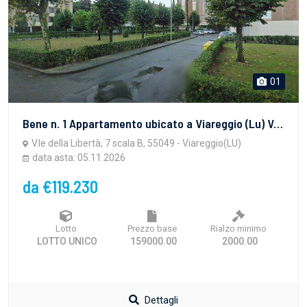
01
Bene n. 1 Appartamento ubicato a Viareggio (Lu) V.le della Libertà, 7 scala B piano 4- Unità immobiliare a destinazione residenziale posta al quarto piano di più ampio fabbricato condominiale di 6 piani compreso piano terra, costituito da tre corpi scala ciascuno con androne ed ascensoreBene n. 2 Posto auto a comune ubicato a Viareggio (Lu) V.le della Libertà,7 scala B piano T accessibile da resede comune con accesso diretto da strada comunale
V.le della Libertà, 7 scala B, 55049 - Viareggio(LU)
data asta: 05.11.2026
da €119.230
Lotto
Prezzo base
Rialzo minimo
LOTTO UNICO
159000.00
2000.00
Dettagli