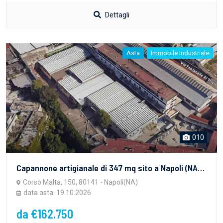
Dettagli
Asta
Immobile Industriale
010
Capannone artigianale di 347 mq sito a Napoli (NA), in Corso Malta n.150/C. Per maggiori informazioni visitare il portale www.quimmo.it - Codice annuncio 2639793
Corso Malta, 150, 80141 - Napoli(NA)
data asta: 19.10.2026
da €162.750