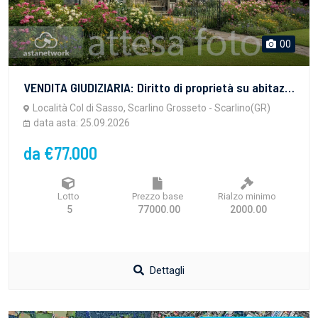
00
VENDITA GIUDIZIARIA: Diritto di proprietà su abitazione di tipo civile, situata nel comune di Scarlino (GR), località Col di Sasso, piano terra, all’interno del “Complesso C.A.V. Borgo Etrusco”. Per maggiori info contattare il dott. Caselli 349.5790550 visite@itasset.it - www.itasset.it
Località Col di Sasso, Scarlino Grosseto - Scarlino(GR)
data asta: 25.09.2026
da €77.000
Lotto
Prezzo base
Rialzo minimo
5
77000.00
2000.00
Dettagli