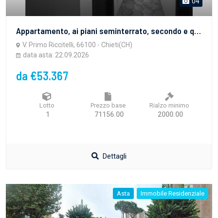
04
Appartamento, ai piani seminterrato, secondo e quinto, di piena proprietà, contraddistinto al N.C.E.U. al foglio 32, particella 296, subalterno 5, della consistenza catastale di 7,5 vani, categoria catastale A/2, rendita Euro 755,32.L’unità immobiliare è situata all’interno di un fabbricato ad uso residenziale, costituito da più unità immobiliari disposte su complessivi sei livelli. L’accesso avviene da una corte comune direttamente accessibile dalla strada pubblica.
V. Primo Riccitelli, 66100 - Chieti(CH)
data asta: 22.09.2026
da €53.367
Lotto
Prezzo base
Rialzo minimo
1
71156.00
2000.00
Dettagli
Asta
Immobile Residenziale