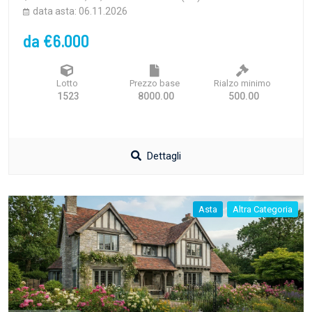
data asta: 06.11.2026
da €6.000
Lotto
Prezzo base
Rialzo minimo
1523
8000.00
500.00
Dettagli
Asta
Altra Categoria