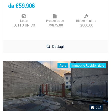
da €59.906
Lotto
Prezzo base
Rialzo minimo
LOTTO UNICO
79875.00
2000.00
Dettagli
Asta
Immobile Residenziale
021