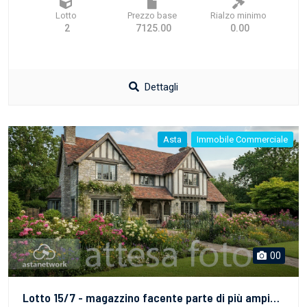
Lotto
Prezzo base
Rialzo minimo
2
7125.00
0.00
Dettagli
Asta
Immobile Commerciale
00
Lotto 15/7 - magazzino facente parte di più ampia porzione di fabbricato con accesso da Via San Pietro