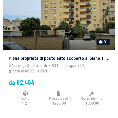
01
Piena proprietà di posto auto scoperto al piano T. Il lotto è costituito da un posto auto scoperto inserito in un contesto condominiale, si presenta in discrete condizioni, col recinto del parcheggio realizzato in Cemento Armato a faccia vista, con il manto del parcheggio in asfalto, il cancello scorrevole in ferro verniciato ed un ingresso carrabile dalla Via degli Stabilimenti al n.3. La superficie è di 13 mq.
Via degli Stabilimenti, 3, 91100 - Trapani(TP)
data asta: 22.10.2026
da €2.464
Lotto
Prezzo base
Rialzo minimo
2
3285.00
1000.00