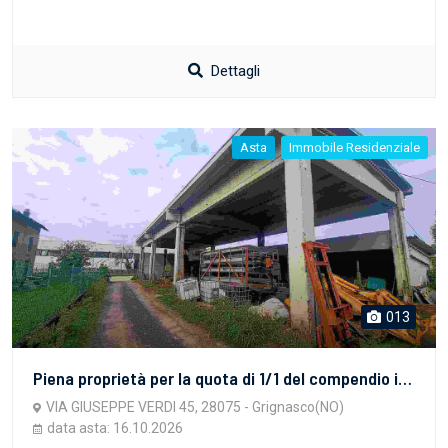
Dettagli
Asta
Immobile Residenziale
013
Piena proprietà per la quota di 1/1 del compendio immobiliare sito in Grignasco (NO), Via Giuseppe Verdi n. 45, composto da fabbricati ad uso deposito/ricovero attrezzi agricoli censiti al Catasto Fabbricati al foglio 15, particella 1283, nonché da area pertinenziale censita al Catasto Terreni al foglio 15, particella 1283.
VIA GIUSEPPE VERDI 45, 28075 - Grignasco(NO)
data asta: 16.10.2026