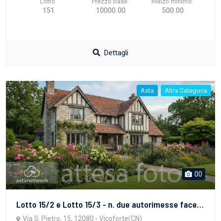
Lotto
Prezzo base
Rialzo minimo
151
10000.00
500.00
Dettagli
Asta
Altra Categoria
00
Lotto 15/2 e Lotto 15/3 - n. due autorimesse facenti parte di più ampia porzione di fabbricato con accesso da Via San Pietro
Via S. Pietro, 15, 12080 - Vicoforte(CN)