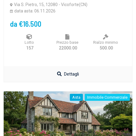
Via S. Pietro, 15, 12080 - Vicoforte(CN)
data asta: 06.11.2026
da €16.500
Lotto
Prezzo base
Rialzo minimo
157
22000.00
500.00
Dettagli
Asta
Immobile Commerciale