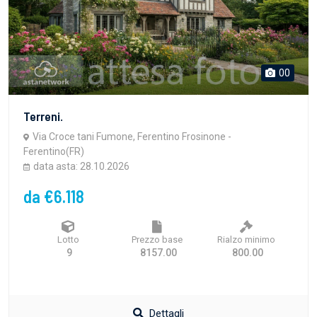
00
Terreni.
Via Croce tani Fumone, Ferentino Frosinone -
Ferentino(FR)
data asta: 28.10.2026
da €6.118
Lotto
Prezzo base
Rialzo minimo
9
8157.00
800.00
Dettagli