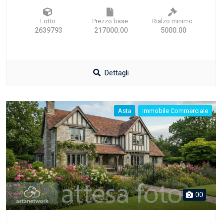
Lotto
Prezzo base
Rialzo minimo
2639793
217000.00
5000.00
Dettagli
Asta
Immobile Commerciale
00