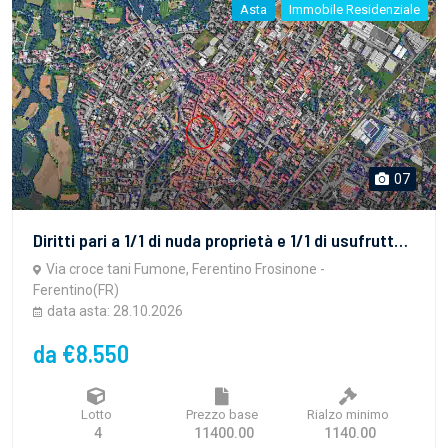
Asta
Immobile Residenziale
07
Diritti pari a 1/1 di nuda proprietà e 1/1 di usufrutto su magazzino al piano seminterrato e su terreno di qualità uliveto.
Via croce tani Fumone, Ferentino Frosinone -
Ferentino(FR)
data asta: 28.10.2026
da €8.550
Lotto
Prezzo base
Rialzo minimo
4
11400.00
1140.00