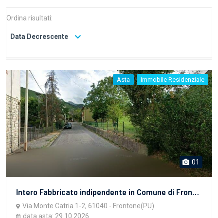
Ordina risultati:
Data Decrescente
Asta
Immobile Residenziale
01
Intero Fabbricato indipendente in Comune di Frontone, via Monte Catria, civico n. 1 riferito al Piano Primo Sottostrada, e civico 2 riferito al Piano Terra e Primo per la quota di 1/1 di piena proprietà.
Via Monte Catria 1-2, 61040 - Frontone(PU)
data asta: 29.10.2026