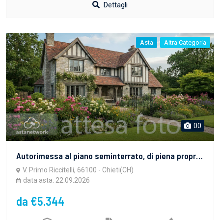
Dettagli
Asta
Altra Categoria
00
Autorimessa al piano seminterrato, di piena proprietà della consistenza catastale di 16 mq, categoria catastale C/6, rendita Euro 56,19;L’unità immobiliare è situata all’interno di un fabbricato ad uso residenziale, costituito da più unità immobiliari disposte su complessivi sei livelli. L’accesso avviene da una corte comune direttamente accessibile dalla strada pubblica. L’unità immobiliare oggetto di stima è identificata come “autorimessa, ha una superficie netta utile di 15,33 mq ed altezza di 2,40 m.
V. Primo Riccitelli, 66100 - Chieti(CH)
data asta: 22.09.2026
da €5.344