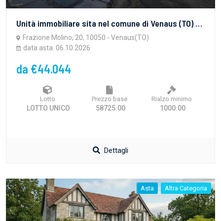
Unità immobiliare sita nel comune di Venaus (TO) costituita da un fabbricato residenziale da cielo a terra, elevato due piani fuori terra, oltre due piani interrati, con terreno sul retro sul quale insistono due box autorimesse prefabbricati e da un'area esterna.
Frazione Molino, 20, 10050 - Venaus(TO)
data asta: 06.10.2026
da €44.044
Lotto
Prezzo base
Rialzo minimo
LOTTO UNICO
58725.00
1000.00
Dettagli
Asta
Altra Categoria