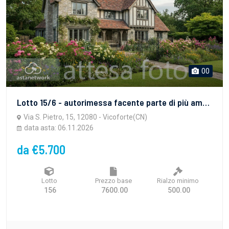
00
Lotto 15/6 - autorimessa facente parte di più ampia porzione di fabbricato con accesso da Via San Pietro
Via S. Pietro, 15, 12080 - Vicoforte(CN)
data asta: 06.11.2026
da €5.700
Lotto
Prezzo base
Rialzo minimo
156
7600.00
500.00