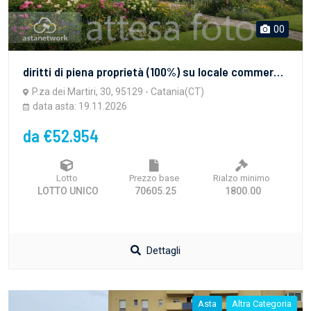
00
diritti di piena proprietà (100%) su locale commerciale, già adibito a macelleria, composto da due botteghe catastalmente indipendenti ma di fatto collegate internamente, ubicate al piano terra del fabbricato condominiale in Catania, di cui l'una con ingresso da piazza dei Martiri, 30 (area vendita mq 24 circa, e retrobottega mq. 12 circa), e l'altra con ingresso da via Cola Pesce, 1 e 5 (area lavorazione mq 16 circa, retrobottega mq. 8 circa, e servizio igienico di complessivi mq. 3 circa)
P.za dei Martiri, 30, 95129 - Catania(CT)
data asta: 19.11.2026
da €52.954
Lotto
Prezzo base
Rialzo minimo
LOTTO UNICO
70605.25
1800.00
Dettagli
Asta
Altra Categoria