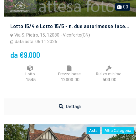
00
Lotto 15/4 e Lotto 15/5 - n. due autorimesse facenti parte di più ampia porzione di fabbricato con accesso da Via San Pietro
Via S. Pietro, 15, 12080 - Vicoforte(CN)
data asta: 06.11.2026
da €9.000
Lotto
Prezzo base
Rialzo minimo
1545
12000.00
500.00
Dettagli
Asta
Altra Categoria