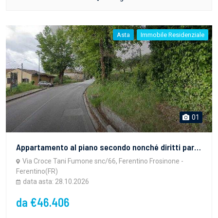
Asta
Immobile Residenziale
01
Appartamento al piano secondo nonché diritti pari a 5/126 su terreno di qualità prato.
Via Croce Tani Fumone snc/66, Ferentino Frosinone -
Ferentino(FR)
data asta: 28.10.2026
da €46.406