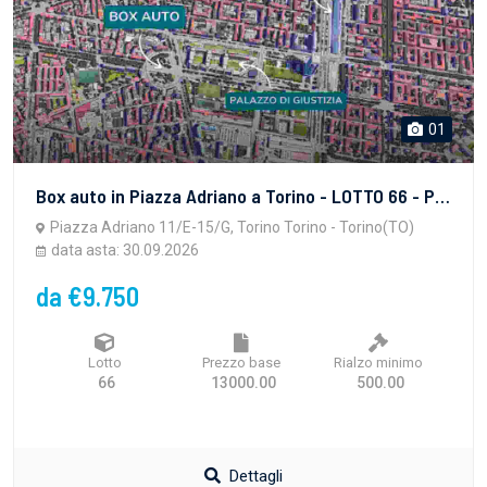
01
Box auto in Piazza Adriano a Torino - LOTTO 66 - PROPRIETA' SUPERFICIARIA - vendita telematica sulla piattaforma www.gobidreal.it n.32627.66
Piazza Adriano 11/E-15/G, Torino Torino - Torino(TO)
data asta: 30.09.2026
da €9.750
Lotto
Prezzo base
Rialzo minimo
66
13000.00
500.00
Dettagli