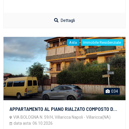
Dettagli
Asta
Immobile Residenziale
034
APPARTAMENTO AL PIANO RIALZATO COMPOSTO DA SOGGIORNO/CUCINA, DISIMPEGNO, UN BAGNO, DUE CAMERE, DUE BALCONI E CORTE ESCLUSIVA CIRCA 114 MQ OLTRE AD UN POSTO AUTO ASSEGNATO SU CORTE CONDOMINIALE.
VIA BOLOGNA N. 59/H, Villaricca Napoli - Villaricca(NA)
data asta: 06.10.2026