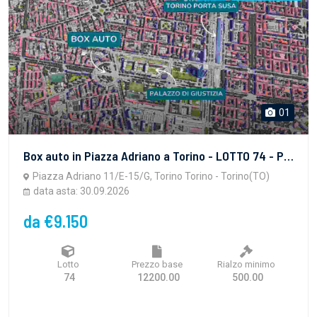
01
Box auto in Piazza Adriano a Torino - LOTTO 74 - PROPRIETA' SUPERFICIARIA - vendita telematica sulla piattaforma www.gobidreal.it n.32628.74
Piazza Adriano 11/E-15/G, Torino Torino - Torino(TO)
data asta: 30.09.2026
da €9.150
Lotto
Prezzo base
Rialzo minimo
74
12200.00
500.00