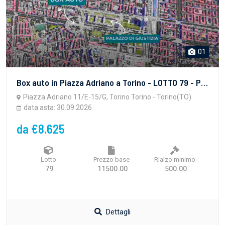
01
Box auto in Piazza Adriano a Torino - LOTTO 79 - PROPRIETA' SUPERFICIARIA - vendita telematica sulla piattaforma www.gobidreal.it n.32628.79
Piazza Adriano 11/E-15/G, Torino Torino - Torino(TO)
data asta: 30.09.2026
da €8.625
Lotto
Prezzo base
Rialzo minimo
79
11500.00
500.00
Dettagli