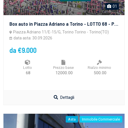
01
Box auto in Piazza Adriano a Torino - LOTTO 68 - PROPRIETA' SUPERFICIARIA - vendita telematica sulla piattaforma www.gobidreal.it n.32627.68
Piazza Adriano 11/E-15/G, Torino Torino - Torino(TO)
data asta: 30.09.2026
da €9.000
Lotto
Prezzo base
Rialzo minimo
68
12000.00
500.00
Dettagli
Asta
Immobile Commerciale