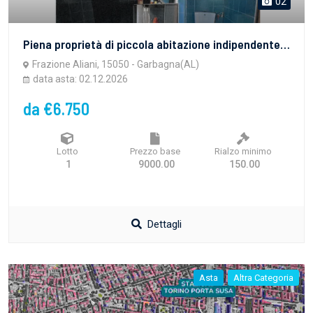
02
Piena proprietà di piccola abitazione indipendente posta nel comune di Garbagna (AL), Fraz. Aliani.
Frazione Aliani, 15050 - Garbagna(AL)
data asta: 02.12.2026
da €6.750
Lotto
Prezzo base
Rialzo minimo
1
9000.00
150.00
Dettagli
Asta
Altra Categoria