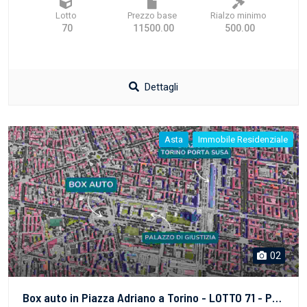
Lotto
Prezzo base
Rialzo minimo
70
11500.00
500.00
Dettagli
Asta
Immobile Residenziale
02
Box auto in Piazza Adriano a Torino - LOTTO 71 - PROPRIETA' SUPERFICIARIA - vendita telematica sulla piattaforma www.gobidreal.it n.32628.71