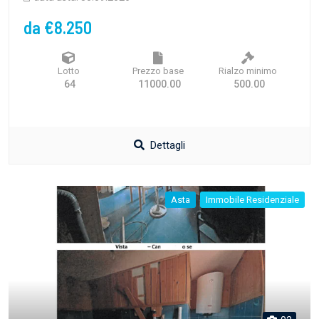
da €8.250
Lotto
Prezzo base
Rialzo minimo
64
11000.00
500.00
Dettagli
Asta
Immobile Residenziale