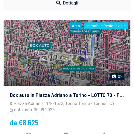
Dettagli
Asta
Immobile Residenziale
02
Box auto in Piazza Adriano a Torino - LOTTO 70 - PROPRIETA' SUPERFICIARIA - vendita telematica sulla piattaforma www.gobidreal.it n.32628.70
Piazza Adriano 11/E-15/G, Torino Torino - Torino(TO)
data asta: 30.09.2026
da €8.625