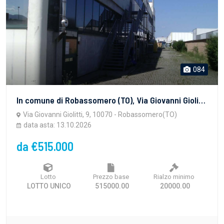
084
In comune di Robassomero (TO), Via Giovanni Giolitti 9 piena proprietà di capannone industriale composto da piano seminterrato dove trovano posto la centrale termica, i locali tecnici, gli spogliatoi, la mensa, i servizi igienici, oltre ad altri locali di servizio. Area verde e cortile.
Via Giovanni Giolitti, 9, 10070 - Robassomero(TO)
data asta: 13.10.2026
da €515.000
Lotto
Prezzo base
Rialzo minimo
LOTTO UNICO
515000.00
20000.00