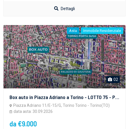
Dettagli
Asta
Immobile Residenziale
02
Box auto in Piazza Adriano a Torino - LOTTO 75 - PROPRIETA' SUPERFICIARIA - vendita telematica sulla piattaforma www.gobidreal.it n.32628.75
Piazza Adriano 11/E-15/G, Torino Torino - Torino(TO)
data asta: 30.09.2026
da €9.000