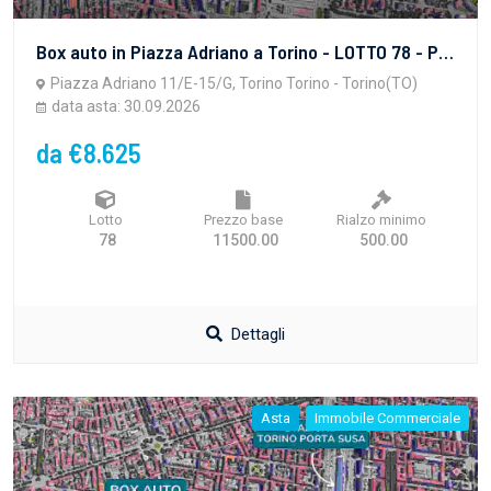
Box auto in Piazza Adriano a Torino - LOTTO 78 - PROPRIETA' SUPERFICIARIA - vendita telematica sulla piattaforma www.gobidreal.it n.32628.78
Piazza Adriano 11/E-15/G, Torino Torino - Torino(TO)
data asta: 30.09.2026
da €8.625
Lotto
Prezzo base
Rialzo minimo
78
11500.00
500.00
Dettagli
Asta
Immobile Commerciale