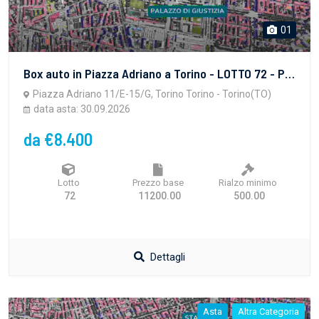
01
Box auto in Piazza Adriano a Torino - LOTTO 72 - PROPRIETA' SUPERFICIARIA - vendita telematica sulla piattaforma www.gobidreal.it n.32628.72
Piazza Adriano 11/E-15/G, Torino Torino - Torino(TO)
data asta: 30.09.2026
da €8.400
Lotto
Prezzo base
Rialzo minimo
72
11200.00
500.00
Dettagli
Asta
Altra Categoria