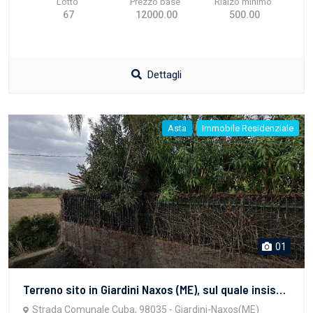
Lotto
Prezzo base
Rialzo minimo
67
12000.00
500.00
Dettagli
Asta
Immobile Residenziale
01
Terreno sito in Giardini Naxos (ME), sul quale insistono due antenne delle telecomunicazioni, con accesso da strada comunale Cuba ma intercluso tra particelle di proprietà di terzi; censito al N.C.T. al Foglio 5, Part. 886, qualità Agrumeto, di 00.05.92, r.d. 26,75 r.a. 8,87.
Strada Comunale Cuba, 98035 - Giardini-Naxos(ME)