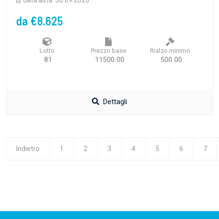
data asta: 30.09.2026
da €8.625
Lotto
Prezzo base
Rialzo minimo
81
11500.00
500.00
Dettagli
Indietro
1
2
3
4
5
6
7