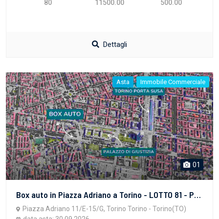
80
11500.00
500.00
Dettagli
Asta
Immobile Commerciale
01
Box auto in Piazza Adriano a Torino - LOTTO 81 - PROPRIETA' SUPERFICIARIA - vendita telematica sulla piattaforma www.gobidreal.it n.32628.81
Piazza Adriano 11/E-15/G, Torino Torino - Torino(TO)