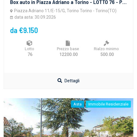
Box auto in Piazza Adriano a Torino - LOTTO 76 - PROPRIETA' SUPERFICIARIA - vendita telematica sulla piattaforma www.gobidreal.it n.32628.76
Piazza Adriano 11/E-15/G, Torino Torino - Torino(TO)
data asta: 30.09.2026
da €9.150
Lotto
Prezzo base
Rialzo minimo
76
12200.00
500.00
Dettagli
Asta
Immobile Residenziale