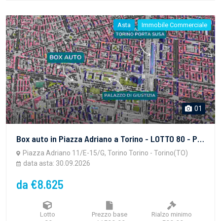
Asta
Immobile Commerciale
01
Box auto in Piazza Adriano a Torino - LOTTO 80 - PROPRIETA' SUPERFICIARIA - vendita telematica sulla piattaforma www.gobidreal.it n.32628.80
Piazza Adriano 11/E-15/G, Torino Torino - Torino(TO)
data asta: 30.09.2026
da €8.625
Lotto
Prezzo base
Rialzo minimo