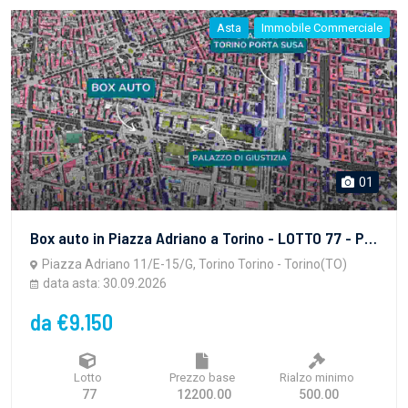
Asta
Immobile Commerciale
01
Box auto in Piazza Adriano a Torino - LOTTO 77 - PROPRIETA' SUPERFICIARIA - vendita telematica sulla piattaforma www.gobidreal.it n.32628.77
Piazza Adriano 11/E-15/G, Torino Torino - Torino(TO)
data asta: 30.09.2026
da €9.150
Lotto
Prezzo base
Rialzo minimo
77
12200.00
500.00