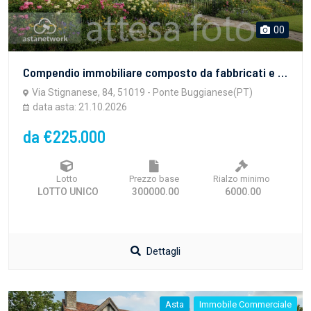
00
Compendio immobiliare composto da fabbricati e terreni di azienda agricola florovivaistica.
Via Stignanese, 84, 51019 - Ponte Buggianese(PT)
data asta: 21.10.2026
da €225.000
Lotto
Prezzo base
Rialzo minimo
LOTTO UNICO
300000.00
6000.00
Dettagli
Asta
Immobile Commerciale