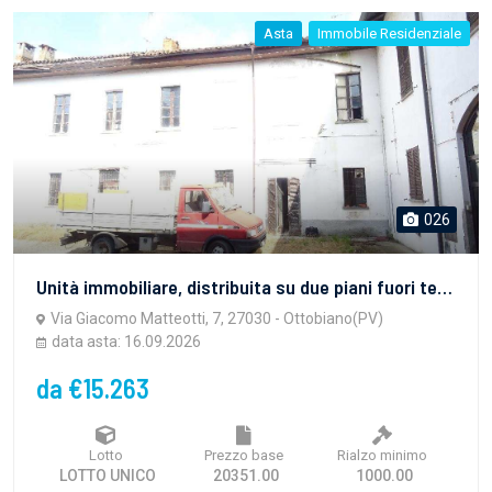
Asta
Immobile Residenziale
026
Unità immobiliare, distribuita su due piani fuori terra ed un piano sottotetto. Posto auto scoperto sito nel cortile interno.
Via Giacomo Matteotti, 7, 27030 - Ottobiano(PV)
data asta: 16.09.2026
da €15.263
Lotto
Prezzo base
Rialzo minimo
LOTTO UNICO
20351.00
1000.00