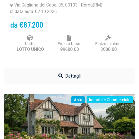
Via Gagliano del Capo, 35, 00133 - Roma(RM)
data asta: 07.10.2026
da €67.200
Lotto
Prezzo base
Rialzo minimo
LOTTO UNICO
89600.00
3000.00
Dettagli
Asta
Immobile Commerciale