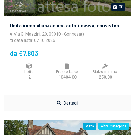
00
Unità immobiliare ad uso autorimessa, consistenza catastale mq. 94
Via G. Mazzini, 20, 09010 - Gonnesa()
data asta: 07.10.2026
da €7.803
Lotto
Prezzo base
Rialzo minimo
2
10404.00
250.00
Dettagli
Asta
Altra Categoria