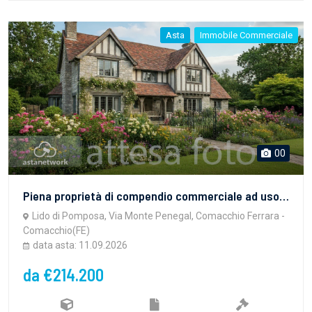
Asta
Immobile Commerciale
00
Piena proprietà di compendio commerciale ad uso ristorante pizzeria con porticato (categoria D/2), ambienti accessori e di servizio anche in aderenza a creare un unico agglomerato immobiliare abbastanza eterogeneo, tutto sviluppato al piano terra composto di: sala bar-ristorante con cucina servizi igienici, disimpegni, ripostigli, deposito, dispense, pergolato, porticato e modesto scoperto esclusivo.Il complesso immobiliare è locato. Attualmente il conduttore risulta moroso.
Lido di Pomposa, Via Monte Penegal, Comacchio Ferrara -
Comacchio(FE)
data asta: 11.09.2026
da €214.200