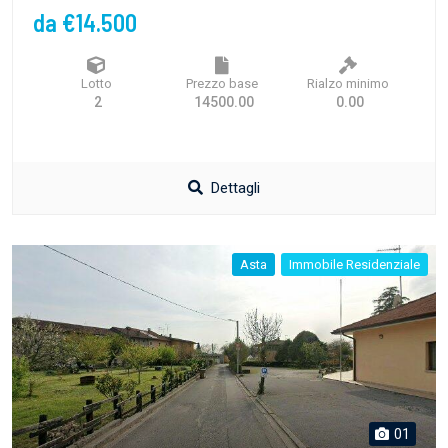
da €14.500
Lotto
Prezzo base
Rialzo minimo
2
14500.00
0.00
Dettagli
Asta
Immobile Residenziale
01