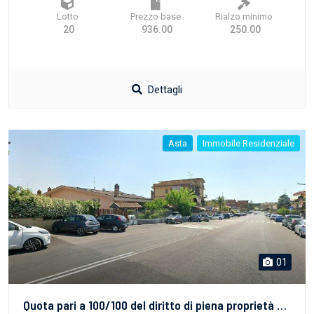
Lotto
Prezzo base
Rialzo minimo
20
936.00
250.00
Dettagli
Asta
Immobile Residenziale
01
Quota pari a 100/100 del diritto di piena proprietà dell’appartamento sito in Roma Via Gagliano del Capo n. 35, int. 2, piano T, con annessa area esterna a cielo aperto, sito al piano seminterrato. L’appartamento è costituito da: ingresso, living con angolo cottura, camera, bagno, ambiente adibito a guardaroba/lavanderia, oltre a un’area esterna a livello. Uno sportello di mt 1,50 sito sul muro a confine con la rampa di scale condominiali consente di accedere in un ambiente sottoscala adibito a ripostiglio