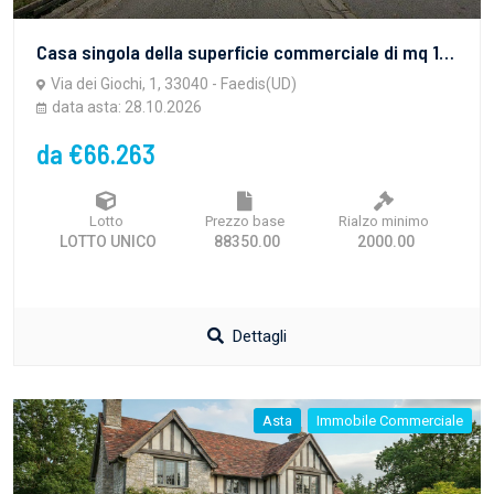
Casa singola della superficie commerciale di mq 196,40 con area di pertinenza, in Faedis via dei Giochi, n. 1
Via dei Giochi, 1, 33040 - Faedis(UD)
data asta: 28.10.2026
da €66.263
Lotto
Prezzo base
Rialzo minimo
LOTTO UNICO
88350.00
2000.00
Dettagli
Asta
Immobile Commerciale