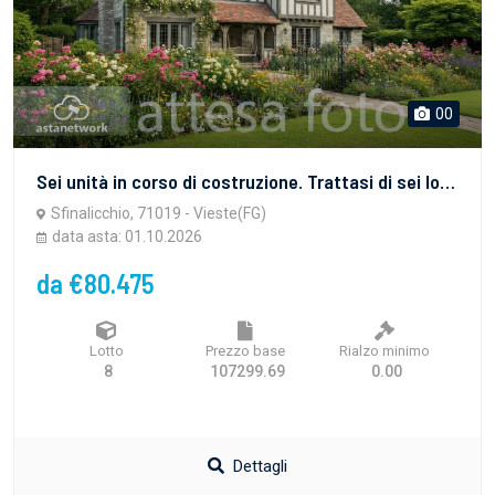
00
Sei unità in corso di costruzione. Trattasi di sei locali al piano seminterrato rispettivamente di mq: 84, 68, 80, 84, 68, 87.
Sfinalicchio, 71019 - Vieste(FG)
data asta: 01.10.2026
da €80.475
Lotto
Prezzo base
Rialzo minimo
8
107299.69
0.00
Dettagli