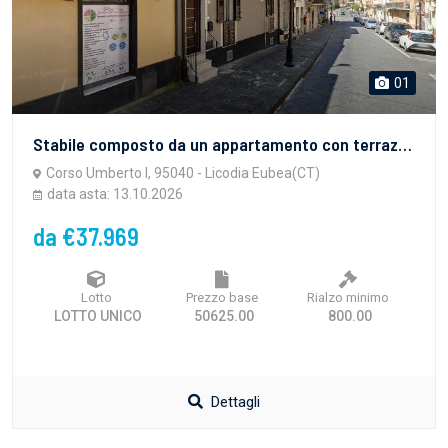
01
Stabile composto da un appartamento con terrazzo(superficie lorda 316mq), piano seminterrato adibito a cantina, e vano terraneo adibito a garage
Corso Umberto I, 95040 - Licodia Eubea(CT)
data asta: 13.10.2026
da €37.969
Lotto
Prezzo base
Rialzo minimo
LOTTO UNICO
50625.00
800.00
Dettagli