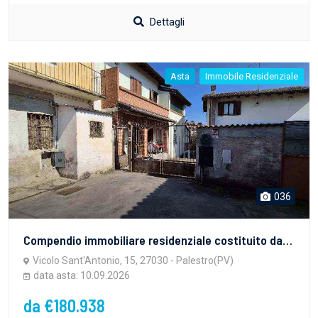
Dettagli
Asta
Immobile Residenziale
036
Compendio immobiliare residenziale costituito da due corpi di fabbricati residenziali,distinti tra loro, condividenti l’area esterna cintata che permette l’accesso ai locali cantinain un corpo, ed ai locali autorimessa nell’altro
Vicolo Sant'Antonio, 15, 27030 - Palestro(PV)
data asta: 10.09.2026
da €180.938