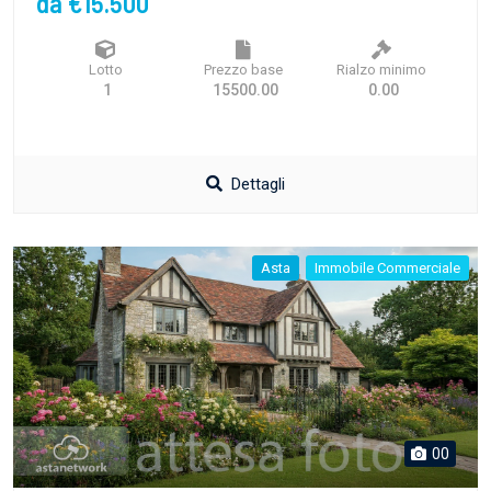
da €15.500
Lotto
Prezzo base
Rialzo minimo
1
15500.00
0.00
Dettagli
Asta
Immobile Commerciale
00