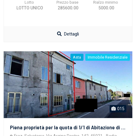
Lotto
Prezzo base
Rialzo minimo
LOTTO UNICO
285600.00
5000.00
Dettagli
Asta
Immobile Residenziale
015
Piena proprietà per la quota di 1/1 di Abitazione di tipo ultrapopolare (piano T-1-2; consistenza 5,5) con area scoperta di pertinenza. Identificazione catastale come da Avviso. Occupato senza titolo da terzi. Regolarità urbanistico-edilizia-catastale: presenti difformità, Vincoli e oneri, il tutto come da Perizia a cui si rinvia per ogni specifica