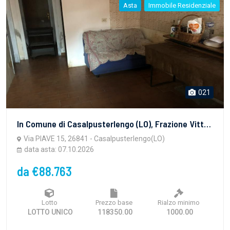
Asta
Immobile Residenziale
021
In Comune di Casalpusterlengo (LO), Frazione Vittadone, via Piave n. 15:-piena proprietà per la quota di 1000/1000, appartamento composto da cucina, ripostiglio, disimpegno, bagno, due camere e p...
Via PIAVE 15, 26841 - Casalpusterlengo(LO)
data asta: 07.10.2026
da €88.763
Lotto
Prezzo base
Rialzo minimo
LOTTO UNICO
118350.00
1000.00