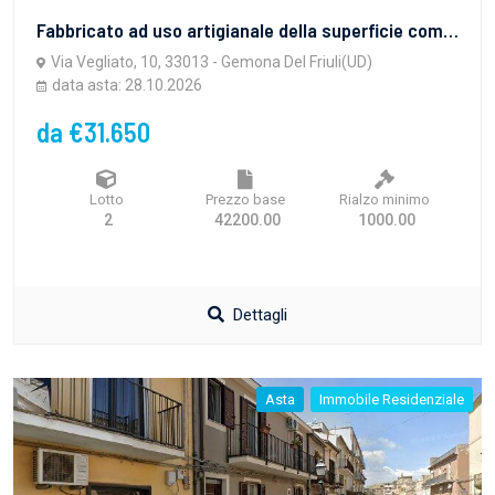
Fabbricato ad uso artigianale della superficie commerciale di 128,50 mq, in Gemona del Friuli, via Vegliato n. 10
Via Vegliato, 10, 33013 - Gemona Del Friuli(UD)
data asta: 28.10.2026
da €31.650
Lotto
Prezzo base
Rialzo minimo
2
42200.00
1000.00
Dettagli
Asta
Immobile Residenziale