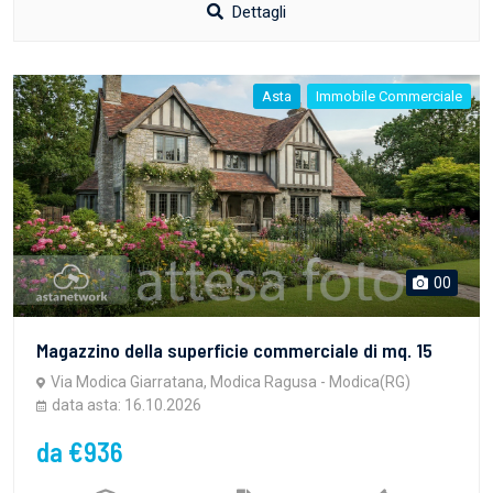
Dettagli
Asta
Immobile Commerciale
00
Magazzino della superficie commerciale di mq. 15
Via Modica Giarratana, Modica Ragusa - Modica(RG)
data asta: 16.10.2026
da €936