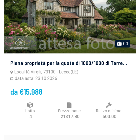
00
Piena proprietà per la quota di 1000/1000 di Terreno, sito in Località "Virgili" nel Comune di Leccedi 28.886,00 mq. Di forma irregolare con disagevole accesso a mezzo di strada interpoderalesterrata, è dotato di recinzione costituita da muri a secco; presenta andamento pianeggiante nonirriguo ed incolto
Località Virgili, 73100 - Lecce(LE)
data asta: 23.10.2026
da €15.988
Lotto
Prezzo base
Rialzo minimo
4
21317.80
500.00