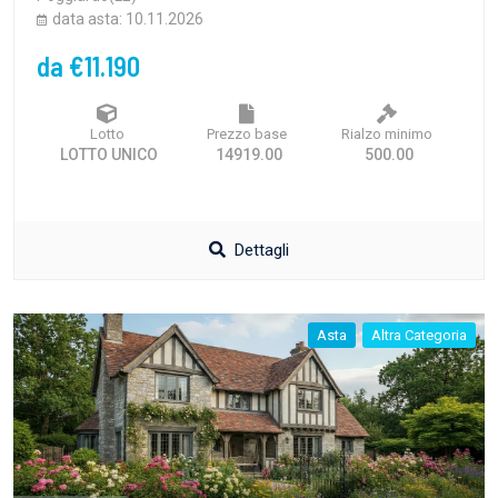
data asta: 10.11.2026
da €11.190
Lotto
Prezzo base
Rialzo minimo
LOTTO UNICO
14919.00
500.00
Dettagli
Asta
Altra Categoria