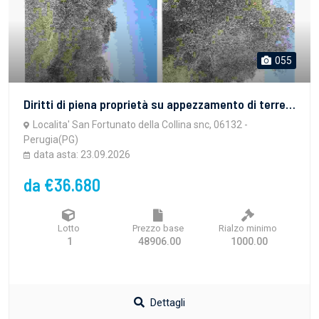
055
Diritti di piena proprietà su appezzamento di terreno agricolo esteso su di una superficie catastale complessiva pari ad Ha 3.34.90, rappresentato da terreno collinare asciutto, in parte a destinazione seminativa, in parte con soprassuolo di ulivi a sesto ampio o sparsi, in mediocre stato vegetativo e produttivo.
Localita' San Fortunato della Collina snc, 06132 -
Perugia(PG)
data asta: 23.09.2026
da €36.680
Lotto
Prezzo base
Rialzo minimo
1
48906.00
1000.00
Dettagli