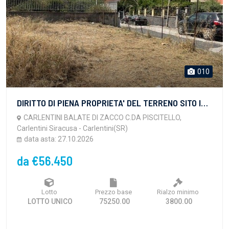
010
DIRITTO DI PIENA PROPRIETA' DEL TERRENO SITO IN CARLENTINI C.DA PISCITELLO - BALATE DI ZACCO FOGLIO 16 P.lla =2331 Qualità=Agrumento classe 4-Superficie 613 mq-Reddito dominicale 3,17 Euro-Reddito agrario8,86 Euro-Superficie 613 mq.P.lla =2334 Qualità=Area fabbricato demolito-Superficie 56 mq
CARLENTINI BALATE DI ZACCO C.DA PISCITELLO,
Carlentini Siracusa - Carlentini(SR)
data asta: 27.10.2026
da €56.450
Lotto
Prezzo base
Rialzo minimo
LOTTO UNICO
75250.00
3800.00