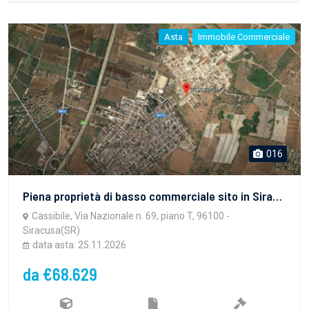
Asta
Immobile Commerciale
016
Piena proprietà di basso commerciale sito in Siracusa, frazione Cassibile, Via Nazionale n. 69, piano T (in NCEU al foglio 160, p.lla 1724, sub. 17, cat. C/1).
Cassibile, Via Nazionale n. 69, piano T, 96100 -
Siracusa(SR)
data asta: 25.11.2026
da €68.629