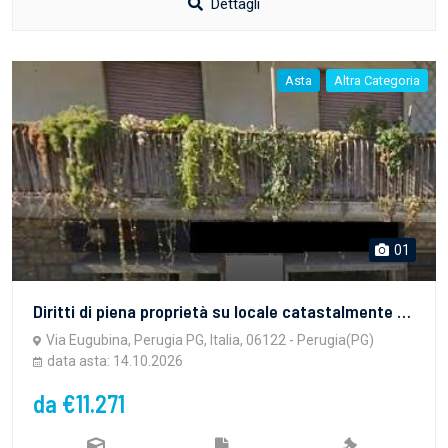
Dettagli
Asta
Altra Categoria
01
Diritti di piena proprietà su locale catastalmente censito come garage ed adibito a negozio ubicato al piano terra di un fabbricato di maggior consistenza posto in Comune di Perugia, via Eugubina. Il locale adibito a negozio è dotato di ingresso e vetrina prospicienti la pubblica via e dello stesso fa parte anche un piccolo vano accessorio ad uso promiscuo magazzino e servizio igienico. Diritti di 1?4 pro indiviso su locale garage adiacente e di fatto in continuità funzionale con il precedente.
Via Eugubina, Perugia PG, Italia, 06122 - Perugia(PG)
data asta: 14.10.2026
da €11.271