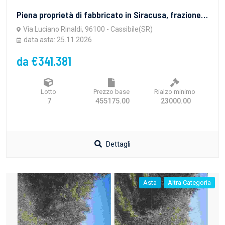
Piena proprietà di fabbricato in Siracusa, frazione Cassibile, Via Nazionale nn. 69-71, angolo Via Rinaldi, destinato a usi commerciali, composto da un negozio e magazzino al piano terra, sala espositiva al primo piano di circa 603,56 mq., piano interrato destinato a magazzino della superficie di circa 780,64 mq., da appartamento in corso di costruzione di circa 153,30 mq., compresa una porzione di piazzale di circa 71 mq. e un terreno adibito a parcheggio di circa 497 mq.
Via Luciano Rinaldi, 96100 - Cassibile(SR)
data asta: 25.11.2026
da €341.381
Lotto
Prezzo base
Rialzo minimo
7
455175.00
23000.00
Dettagli
Asta
Altra Categoria