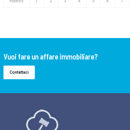
Indietro
1
2
3
4
5
6
7
Vuoi fare un affare immobiliare?
Contattaci