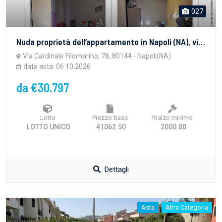
027
Nuda proprietà dell’appartamento in Napoli (NA), via Cardinale Filomarino n. 78, piano secondo, composto da soggiorno-cucina, tre camere, bagno e terrazzino a livello.
Via Cardinale Filomarino, 78, 80144 - Napoli(NA)
data asta: 06.10.2026
da €30.797
Lotto
Prezzo base
Rialzo minimo
LOTTO UNICO
41062.50
2000.00
Dettagli
Asta
Altra Categoria