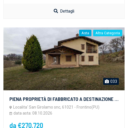
Dettagli
Asta
Altra Categoria
033
PIENA PROPRIETÀ DI FABBRICATO A DESTINAZIONE AGRITURISTICA sito in Frontino (PU) Località San Girolamo, della superficie commerciale di 491,08 mq., a circa Km. 1 dalla S.S.n. 18 ed a circa Km. 2 da...
Localita' San Girolamo snc, 61021 - Frontino(PU)
data asta: 08.10.2026
da €270.720