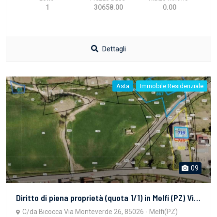
1
30658.00
0.00
Dettagli
Asta
Immobile Residenziale
09
Diritto di piena proprietà (quota 1/1) in Melfi (PZ) Via Monteverde n. 26 (c.da Bicocca) diAppartamento per civile abitazione al piano secondo e distinto al Catasto Fabbricati del Comune di Melfi al Foglio 60 Part.lla 719 sub 10, Piano 2, Cat. A/4, cl. 5, 4,5 vani, rendita 159,00 e Locale deposito al piano terzo e distinto al Catasto Fabbicati del Comune di Melfi al Foglio 60 part 719 sub 19, Piano 3, cat. C/2, classe 2, 27 mq, rendita 73,00
C/da Bicocca Via Monteverde 26, 85026 - Melfi(PZ)