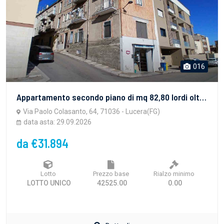
016
Appartamento secondo piano di mq 82,80 lordi oltre mq 4,15 di balconi, composto da ingresso su disimpegno, soggiorno con angolo cottura, due camere letto, bagno e ripostiglio.Classe energetica G.
Via Paolo Colasanto, 64, 71036 - Lucera(FG)
data asta: 29.09.2026
da €31.894
Lotto
Prezzo base
Rialzo minimo
LOTTO UNICO
42525.00
0.00