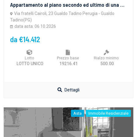
Appartamento al piano secondo ed ultimo di una palazzina costituita da tre appartamenti. L'appartamento è composto da un ingresso, soggiorno con finestra, sala da pranzo con portafinestra di accesso ad un terrazzo comunicante con angolo cottura, corridoio, due camere matrimoniali, bagno. Sono di pertinenza dell'appartamento due locali a piano terra e precisamente cucina rustica e garage in grado di ospitare un unica autovettura.
Via fratelli Cairoli, 23 Gualdo Tadino Perugia - Gualdo
Tadino(PG)
data asta: 06.10.2026
da €14.412
Lotto
Prezzo base
Rialzo minimo
LOTTO UNICO
19216.41
500.00
Dettagli
Asta
Immobile Residenziale