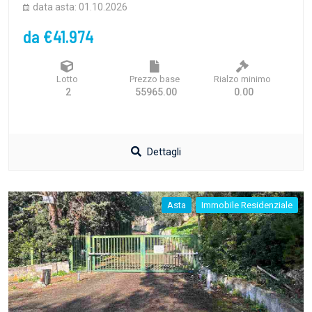
data asta: 01.10.2026
da €41.974
Lotto
Prezzo base
Rialzo minimo
2
55965.00
0.00
Dettagli
Asta
Immobile Residenziale