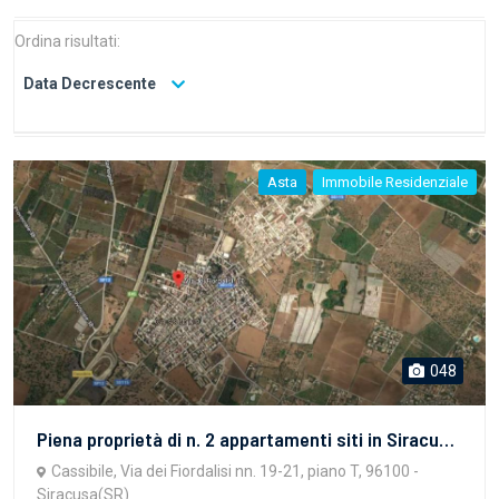
Ordina risultati:
Data Decrescente
Asta
Immobile Residenziale
048
Piena proprietà di n. 2 appartamenti siti in Siracusa, frazione Cassibile, Via Dei Fiordalisi n. 17, piano 1 (in NCEU al foglio 157, p.lla 1198, sub. 3, cat. A/3), con autorimessa sita in Siracusa, frazione Cassibile, Via Dei Fiordalisi nn. 19-21 - piano T (in NCEU al foglio 157, p.lla 1198, sub. 4, cat. C/6), e magazzino sito in Siracusa, frazione Cassibile, Via Dei Fiordalisi nn. 13-15 - piano T (in NCEU al foglio 157, p.lla 1198, sub. 5, cat. C/2).
Cassibile, Via dei Fiordalisi nn. 19-21, piano T, 96100 -
Siracusa(SR)