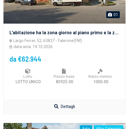
01
L’abitazione ha la zona giorno al piano primo e la zona notte al piano secondo. L’alloggio ha una superficie utile lorda complessiva di 170 mq, oltre a 10 mq di balconi sui due livelli.
Largo Ferrer, 52, 63837 - Falerone(FM)
data asta: 14.10.2026
da €62.944
Lotto
Prezzo base
Rialzo minimo
LOTTO UNICO
83925.00
1000.00
Dettagli
Asta
Altra Categoria