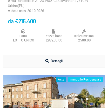
Via Rancitella n.21-23, Fraz. Cà Giovannone , 61029 -
Urbino(PU)
data asta: 20.10.2026
da €215.400
Lotto
Prezzo base
Rialzo minimo
LOTTO UNICO
287200.00
2500.00
Dettagli
Asta
Immobile Residenziale