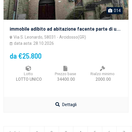
014
immobile adibito ad abitazione facente parte di un fabbricato edificato all’interno del centro storico del centro abitato di Arcidosso
Via S. Leonardo, 58031 - Arcidosso(GR)
data asta: 28.10.2026
da €25.800
Lotto
Prezzo base
Rialzo minimo
LOTTO UNICO
34400.00
2000.00
Dettagli