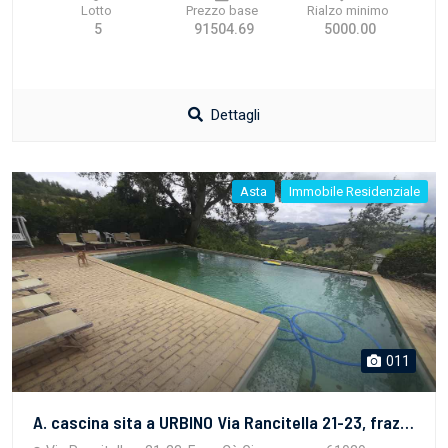
Lotto
Prezzo base
Rialzo minimo
5
91504.69
5000.00
Dettagli
Asta
Immobile Residenziale
011
A. cascina sita a URBINO Via Rancitella 21-23, frazione Ca' Giovannone, della superficie commerciale di 336,80 mq.; A.1 Cantina; A.2 box singolo. Fa parte di complesso edificato in zona agricola e costituito anche da edificio destinato a corpo accessorio (Corpo B. Cantina della superficie commerciale di mq 18) e da piscina (Corpo C. Piscina con annessi della superficie commerciale di mq 50,90. Oltre alle parti comuni.