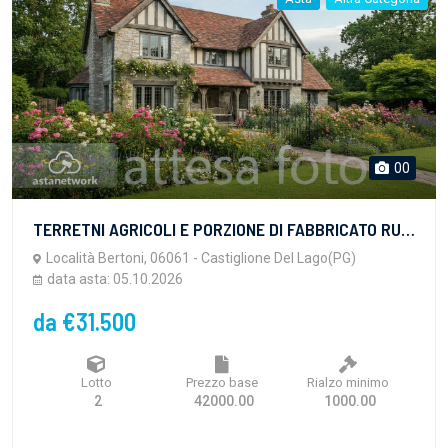
00
TERRETNI AGRICOLI E PORZIONE DI FABBRICATO RURALE AL IANO TERRA
Località Bertoni, 06061 - Castiglione Del Lago(PG)
data asta: 05.10.2026
da €31.500
Lotto
Prezzo base
Rialzo minimo
2
42000.00
1000.00