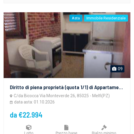
Asta
Immobile Residenziale
09
Diritto di piena proprietà (quota 1/1) di Appartamento in Melfi (PZ) alla Via Monteverde nr. 26 riportato al NCEU del Comune di Melfi al Foglio 60 Part.lla 719 sub 17, Piano T, Cat. A/2, classe 2, 3,5 vani, R.C. 155,00
C/da Bicocca Via Monteverde 26, 85025 - Melfi(PZ)
data asta: 01.10.2026
da €22.994
Lotto
Prezzo base
Rialzo minimo