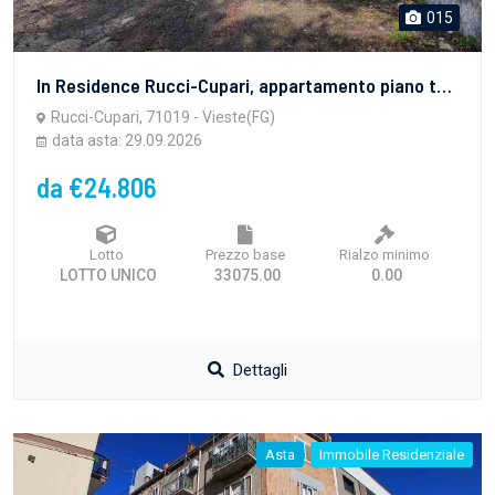
015
In Residence Rucci-Cupari, appartamento piano terra composto di soggiorno, due camere, cucina e bagno oltre portico con annesso giardino esclusivo di pertinenza. In pessimo stato di manutenzione.Classe energetica E.
Rucci-Cupari, 71019 - Vieste(FG)
data asta: 29.09.2026
da €24.806
Lotto
Prezzo base
Rialzo minimo
LOTTO UNICO
33075.00
0.00
Dettagli
Asta
Immobile Residenziale