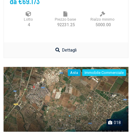
da €69.173
Lotto
Prezzo base
Rialzo minimo
4
92231.25
5000.00
Dettagli
Asta
Immobile Commerciale
018