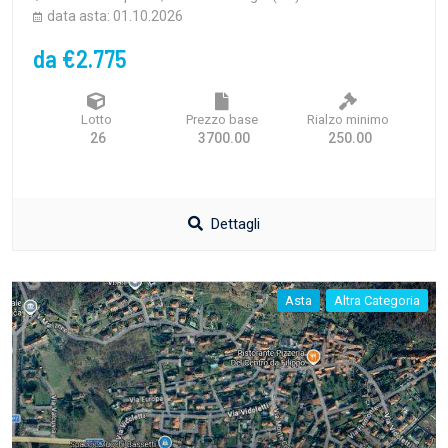
data asta: 01.10.2026
da €2.775
Lotto
Prezzo base
Rialzo minimo
26
3700.00
250.00
Dettagli
Asta
Altra Categoria