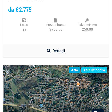
da €2.775
Lotto
Prezzo base
Rialzo minimo
29
3700.00
250.00
Dettagli
Asta
Altra Categoria