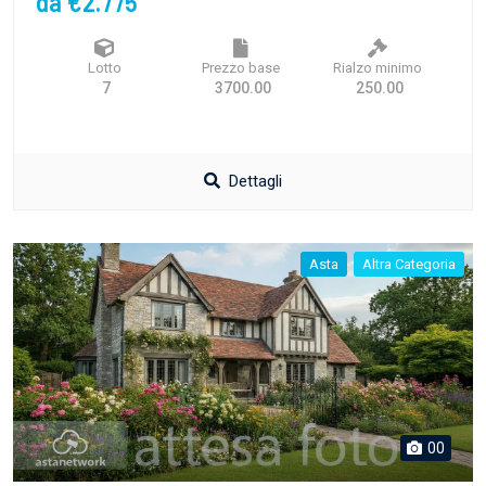
da €2.775
Lotto
Prezzo base
Rialzo minimo
7
3700.00
250.00
Dettagli
Asta
Altra Categoria
00