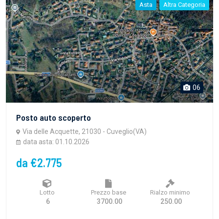
Asta
Altra Categoria
06
Posto auto scoperto
Via delle Acquette, 21030 - Cuveglio(VA)
data asta: 01.10.2026
da €2.775
Lotto
Prezzo base
Rialzo minimo
6
3700.00
250.00