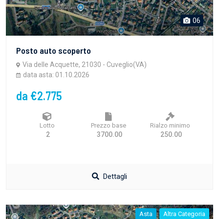
06
Posto auto scoperto
Via delle Acquette, 21030 - Cuveglio(VA)
data asta: 01.10.2026
da €2.775
Lotto
Prezzo base
Rialzo minimo
2
3700.00
250.00
Dettagli
Asta
Altra Categoria