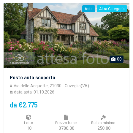
Asta
Altra Categoria
00
Posto auto scoperto
Via delle Acquette, 21030 - Cuveglio(VA)
data asta: 01.10.2026
da €2.775
Lotto
Prezzo base
Rialzo minimo
10
3700.00
250.00