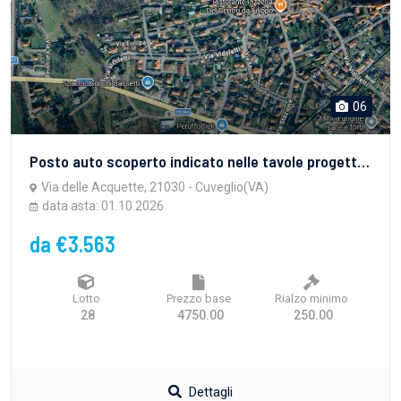
06
Posto auto scoperto indicato nelle tavole progettuali come posto auto disabili
Via delle Acquette, 21030 - Cuveglio(VA)
data asta: 01.10.2026
da €3.563
Lotto
Prezzo base
Rialzo minimo
28
4750.00
250.00
Dettagli