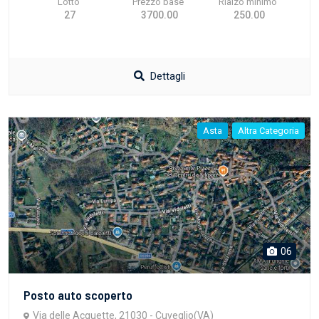
Lotto
Prezzo base
Rialzo minimo
27
3700.00
250.00
Dettagli
Asta
Altra Categoria
06
Posto auto scoperto
Via delle Acquette, 21030 - Cuveglio(VA)