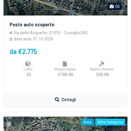
06
Posto auto scoperto
Via delle Acquette, 21030 - Cuveglio(VA)
data asta: 01.10.2026
da €2.775
Lotto
Prezzo base
Rialzo minimo
25
3700.00
250.00
Dettagli
Asta
Altra Categoria