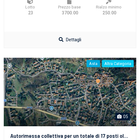
Lotto
Prezzo base
Rialzo minimo
23
3700.00
250.00
Dettagli
Asta
Altra Categoria
05
Autorimessa collettiva per un totale di 17 posti oltre alla corsia di manovra censita come Unità in corso di costruzione