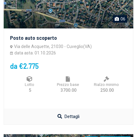
06
Posto auto scoperto
Via delle Acquette, 21030 - Cuveglio(VA)
data asta: 01.10.2026
da €2.775
Lotto
Prezzo base
Rialzo minimo
5
3700.00
250.00
Dettagli