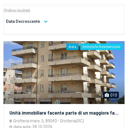
Ordina risultati:
Data Decrescente
Asta
Immobile Residenziale
010
Unità immobiliare facente parte di un maggiore fabbricato nel Comune di Grotteria (RC) , in C/da Grotteria Mare n.5, riportato Categoria A/3, consistenza 5 vani, dati di superficie 94 mq.
Grotteria mare, 5, 89043 - Grotteria(RC)
data asta: 28.10.2026