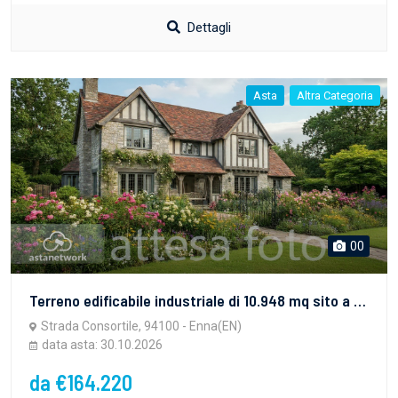
Dettagli
Asta
Altra Categoria
00
Terreno edificabile industriale di 10.948 mq sito a Enna (EN), in zona Industriale Dittaino. Per maggiori informazioni visitare il portale www.quimmo.it - Codice annuncio 2639864
Strada Consortile, 94100 - Enna(EN)
data asta: 30.10.2026
da €164.220