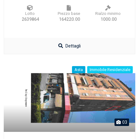
Lotto
Prezzo base
Rialzo minimo
2639864
164220.00
1000.00
Dettagli
Asta
Immobile Residenziale
03