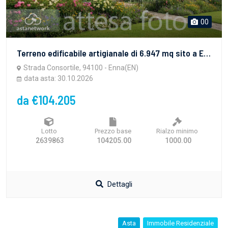
00
Terreno edificabile artigianale di 6.947 mq sito a Enna (EN), in zona Industriale Dittaino. Per maggiori informazioni visitare il portale www.quimmo.it - Codice annuncio 2639863
Strada Consortile, 94100 - Enna(EN)
data asta: 30.10.2026
da €104.205
Lotto
Prezzo base
Rialzo minimo
2639863
104205.00
1000.00
Dettagli
Asta
Immobile Residenziale