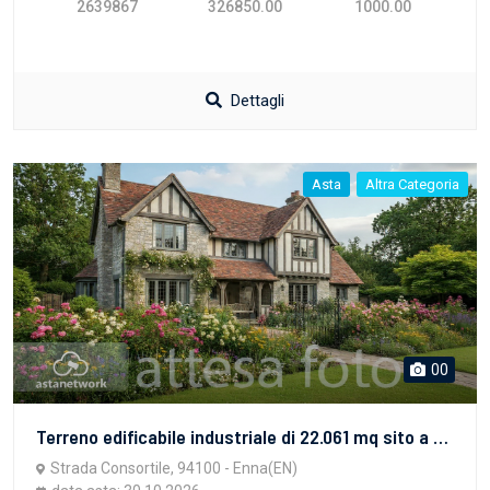
2639867
326850.00
1000.00
Dettagli
Asta
Altra Categoria
00
Terreno edificabile industriale di 22.061 mq sito a Enna (EN), in zona Industriale Dittaino. Per maggiori informazioni visitare il portale www.quimmo.it - Codice annuncio 2639868
Strada Consortile, 94100 - Enna(EN)