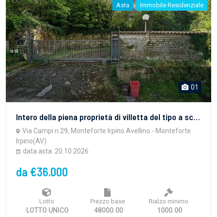
Asta
Immobile Residenziale
01
Intero della piena proprietà di villetta del tipo a schiera, sviluppantesi su tre livelli
Via Campi n.29, Monteforte Irpino Avellino - Monteforte
Irpino(AV)
data asta: 20.10.2026
da €36.000
Lotto
Prezzo base
Rialzo minimo
LOTTO UNICO
48000.00
1000.00