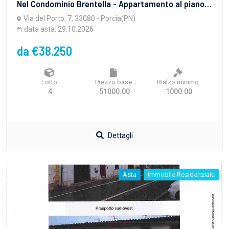
Nel Condominio Brentella - Appartamento al piano sesto che comprende un vano cucina con cucinino, un ingresso, un vano pranzo/soggiorno, due camere, un bagno, un disimpegno notte e un terrazzo contiguo al cucinino. L'immobile è occupato da terzi senza titolo opponibile alla procedura: già emesso l'ordine di liberazione con termine di liberazione al 04/12/2026. Il lotto congiunto comprende un box auto al piano terra in corpo staccato eretto sul mappale 615 contraddistinto con il numero 8.
Via del Porto, 7, 33080 - Porcia(PN)
data asta: 29.10.2026
da €38.250
Lotto
Prezzo base
Rialzo minimo
4
51000.00
1000.00
Dettagli
Asta
Immobile Residenziale