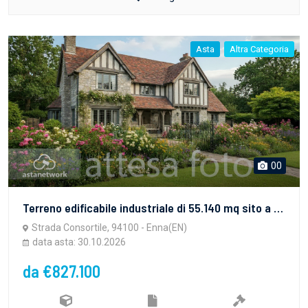
Asta
Altra Categoria
00
Terreno edificabile industriale di 55.140 mq sito a Enna (EN), in zona Industriale Dittaino. Per maggiori informazioni visitare il portale www.quimmo.it - Codice annuncio 2639870
Strada Consortile, 94100 - Enna(EN)
data asta: 30.10.2026
da €827.100