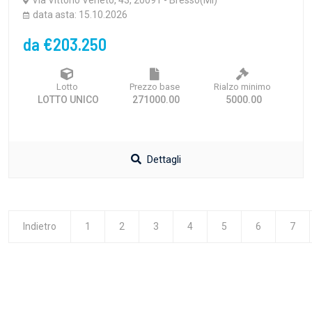
Via Vittorio Veneto, 43, 20091 - Bresso(MI)
data asta: 15.10.2026
da €203.250
Lotto
Prezzo base
Rialzo minimo
LOTTO UNICO
271000.00
5000.00
Dettagli
Indietro
1
2
3
4
5
6
7