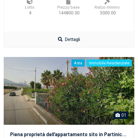
Lotto
Prezzo base
Rialzo minimo
4
144800.00
3000.00
Dettagli
Asta
Immobile Residenziale
01
Piena proprietà dell’appartamento sito in Partinico (Pa), Contrada Albachiara s.n.c., iscritto al Catasto fabbricati del Comune di Partinico al foglio 14, p.lla 243, sub. 3, piano T, cat. A/3 (Abitazioni di tipo economico), superficie catastale totale 121 mq (totale escluse aree scoperte 118 mq). Confini: l’immobile confina a Nord con il subalterno 4; a Est con i subalterni 4 e 5; a Sud il subalterno 7 e a Ovest con i subalterni 4 e 7.