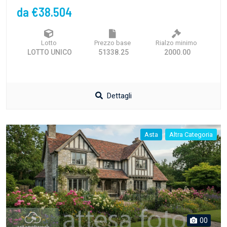
da €38.504
Lotto
Prezzo base
Rialzo minimo
LOTTO UNICO
51338.25
2000.00
Dettagli
Asta
Altra Categoria
00