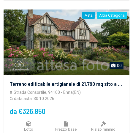
Asta
Altra Categoria
00
Terreno edificabile artigianale di 21.790 mq sito a Enna (EN), in zona Industriale Dittaino. Per maggiori informazioni visitare il portale www.quimmo.it - Codice annuncio 2639867
Strada Consortile, 94100 - Enna(EN)
data asta: 30.10.2026
da €326.850
Lotto
Prezzo base
Rialzo minimo