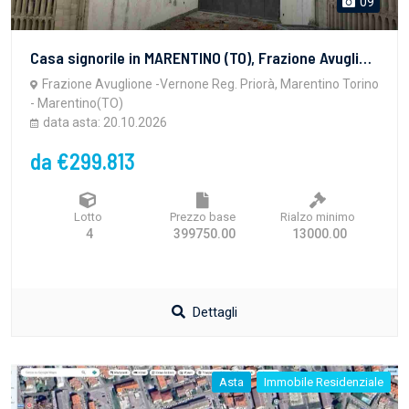
09
Casa signorile in MARENTINO (TO), Frazione Avuglione-Vernone Regione Priorà, elevata ad un piano fuori terra oltre seminterrato e terreno pertinenziale. L’appartamento al p. t. è costituito da un soggiorno, cucina abitabile, tre camere e tre servizi. I lati Nord Est e parzialmente Ovest della costruzione sono circondati da un porticato coperto. Nel seminterrato è inserita un’autorimessa, una cantina, centrale termica, lavanderia, un wc, locale di sgombero. Nel sottotetto vi è locale privo di pavimentazione
Frazione Avuglione -Vernone Reg. Priorà, Marentino Torino
- Marentino(TO)
data asta: 20.10.2026
da €299.813
Lotto
Prezzo base
Rialzo minimo
4
399750.00
13000.00
Dettagli
Asta
Immobile Residenziale