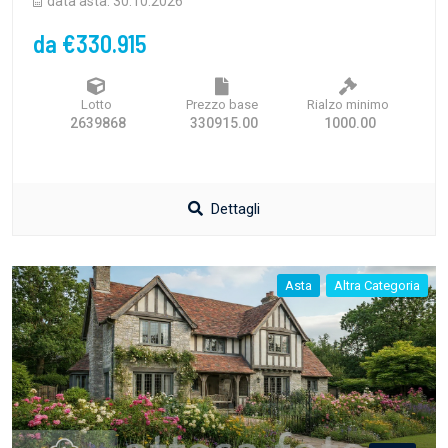
data asta: 30.10.2026
da €330.915
Lotto
Prezzo base
Rialzo minimo
2639868
330915.00
1000.00
Dettagli
Asta
Altra Categoria