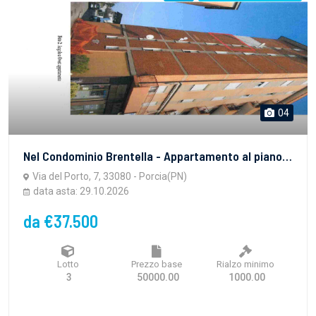
04
Nel Condominio Brentella - Appartamento al piano quarto che comprende un vano cucina con cucinino, un ingresso, un vano pranzo/soggiorno, due camere, un bagno, un disimpegno notte e un terrazzo contiguo al cucinino. Il lotto comprende un box auto al piano terra in corpo staccato eretto sul mappale 609 contraddistinto con il numero 14. L'immobile è libero da persone, occupato da alcuni beni mobili.
Via del Porto, 7, 33080 - Porcia(PN)
data asta: 29.10.2026
da €37.500
Lotto
Prezzo base
Rialzo minimo
3
50000.00
1000.00