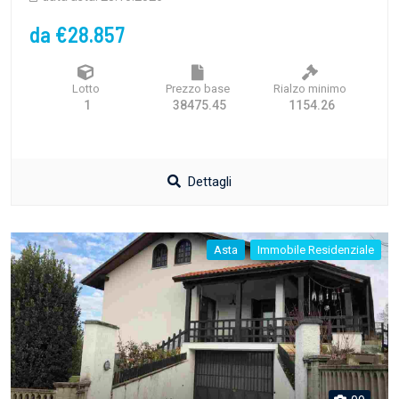
da €28.857
Lotto
Prezzo base
Rialzo minimo
1
38475.45
1154.26
Dettagli
Asta
Immobile Residenziale