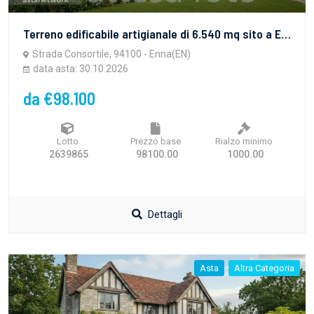
Terreno edificabile artigianale di 6.540 mq sito a Enna (EN), in zona Industriale Dittaino. Per maggiori informazioni visitare il portale www.quimmo.it - Codice annuncio 2639865
Strada Consortile, 94100 - Enna(EN)
data asta: 30.10.2026
da €98.100
Lotto
Prezzo base
Rialzo minimo
2639865
98100.00
1000.00
Dettagli
Asta
Altra Categoria