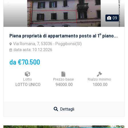
09
Piena proprietà di appartamento posto al 1° piano di più ampio fabbricato (di 4 unita) posto nel cento abitato di Staggia Senese ,composto da ingresso, soggiorno , cucina con terrazzo, tre camere da letto e bagno, oltre ad un ripostiglio situato al p.2° con accesso dal vano scala comune ed un locale lavanderia posto al P.T cui si accede dall’ingresso comune. La superficie utile dell’appartamento è di circa mq.71,00, quella del terrazzo è mq. 7,50 . Il tutto per la Superficie commerciale di mq. 97,00.
Via Romana, 7, 53036 - Poggibonsi(SI)
data asta: 10.12.2026
da €70.500
Lotto
Prezzo base
Rialzo minimo
LOTTO UNICO
94000.00
1000.00
Dettagli