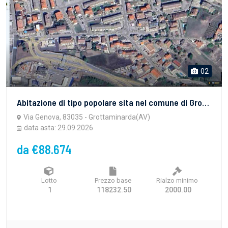
02
Abitazione di tipo popolare sita nel comune di Grottaminarda (AV), con superficie complessiva di circa mq 145 posta al piano secondo di un edificio costruito nel 1981. L'immobile si presenta complessivamente in buone condizioni
Via Genova, 83035 - Grottaminarda(AV)
data asta: 29.09.2026
da €88.674
Lotto
Prezzo base
Rialzo minimo
1
118232.50
2000.00