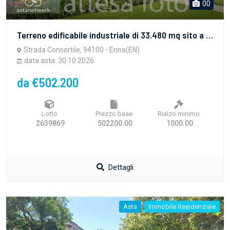
00
Terreno edificabile industriale di 33.480 mq sito a Enna (EN), in zona Industriale Dittaino. Per maggiori informazioni visitare il portale www.quimmo.it - Codice annuncio 2639869
Strada Consortile, 94100 - Enna(EN)
data asta: 30.10.2026
da €502.200
Lotto
Prezzo base
Rialzo minimo
2639869
502200.00
1000.00
Dettagli
Asta
Immobile Residenziale