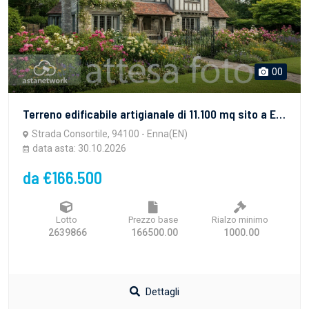
00
Terreno edificabile artigianale di 11.100 mq sito a Enna (EN), in zona Industriale Dittaino. Per maggiori informazioni visitare il portale www.quimmo.it - Codice annuncio 2639866
Strada Consortile, 94100 - Enna(EN)
data asta: 30.10.2026
da €166.500
Lotto
Prezzo base
Rialzo minimo
2639866
166500.00
1000.00
Dettagli