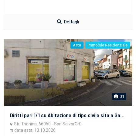
Dettagli
Asta
Immobile Residenziale
01
Diritti pari 1/1 su Abitazione di tipo civile sita a San Salvo (Ch), via Trignina n. 45 piano S1, riportata al N.C.E.U. al fg. 7 part. 1107 sub. 6, cat.A2, cl 2, vani 4, R.C. 382,18. L'abitazione con sup. comm. di 66,17 mq , è costituita da soggiorno, cucina, bagno, disimpegno e cantina, area di pertinenza ad uso esclusivo di circa 10 mq su cui sorge un deposito abusivo con Ordinanza di demolizione .e area di 34,56 mq, bene comune non censibile ad uso comune. L'immobile non è occupato.
Str. Trignina, 66050 - San Salvo(CH)
data asta: 13.10.2026