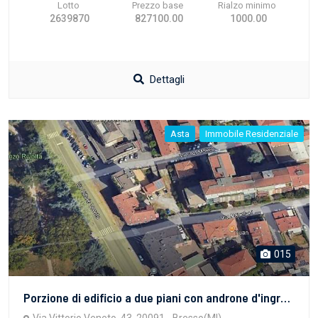
Lotto
Prezzo base
Rialzo minimo
2639870
827100.00
1000.00
Dettagli
Asta
Immobile Residenziale
015
Porzione di edificio a due piani con androne d'ingresso, APPARTAMENTO con deposito sul retro, NEGOZIO al piano terra con accesso indipendente dalla strada, ed area cortilizia.