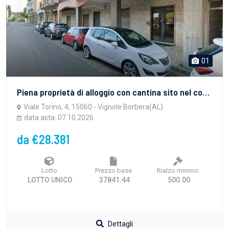
01
Piena proprietà di alloggio con cantina sito nel comune di Vignole Borbera (AL), Viale Torino n. 4.
Viale Torino, 4, 15060 - Vignole Borbera(AL)
data asta: 07.10.2026
da €28.381
Lotto
Prezzo base
Rialzo minimo
LOTTO UNICO
37841.44
500.00
Dettagli