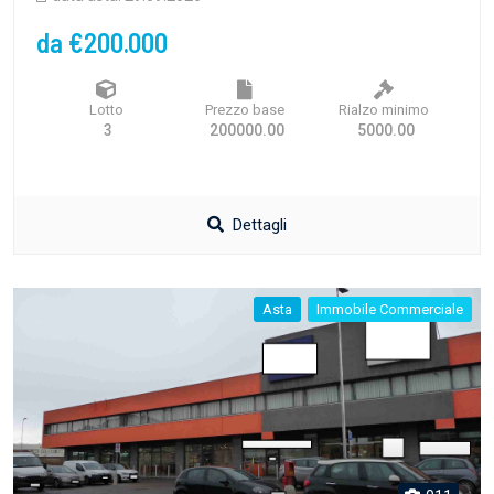
da €200.000
Lotto
Prezzo base
Rialzo minimo
3
200000.00
5000.00
Dettagli
Asta
Immobile Commerciale