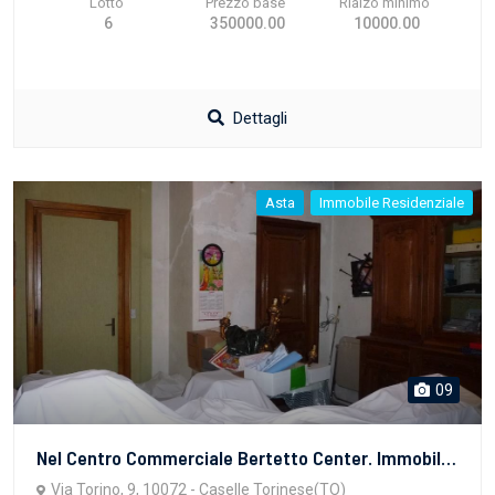
Lotto
Prezzo base
Rialzo minimo
6
350000.00
10000.00
Dettagli
Asta
Immobile Residenziale
09
Nel Centro Commerciale Bertetto Center. Immobile ad uso abitativo posto al piano primo, composto da: ampio ingresso su soggiorno, tinello, cucinino, disimpegno, tre camere, disimpegno, doppiservizi, ripostiglio e balcone angolare che comprende lato strada e lato area comune.
Via Torino, 9, 10072 - Caselle Torinese(TO)