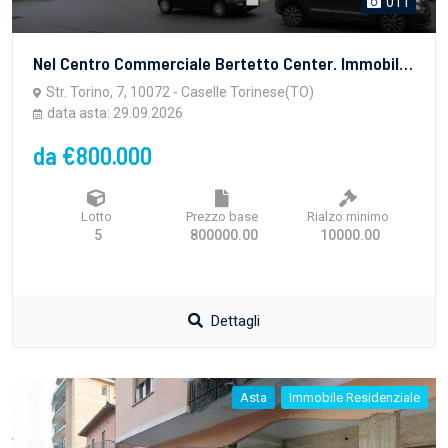
011
Nel Centro Commerciale Bertetto Center. Immobile ad uso commerciale e locali in fase di ultimazione, con vetrine angolari su area posteggio lato Strada Torino e area comune, composto da:•al piano seminterrato, magazzino;•al piano terreno, locale commerciale composto da due aree vendita, magazzino, locale tecnico, locale sgombero, bagno con antibagno e unità immobiliare in corso di costruzione a destinazione ufficio;•al piano primo, locale in fase di ultimazione.
Str. Torino, 7, 10072 - Caselle Torinese(TO)
data asta: 29.09.2026
da €800.000
Lotto
Prezzo base
Rialzo minimo
5
800000.00
10000.00
Dettagli
Asta
Immobile Residenziale