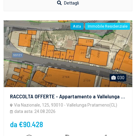
Dettagli
Asta
Immobile Residenziale
030
RACCOLTA OFFERTE - Appartamento a Vallelunga Pratameno (CL), Via Nazionale 125/c - LOTTO 1 - vendita telematica sulla piattaforma www.gobidreal.it n.32408.1
Via Nazionale, 125, 93010 - Vallelunga Pratameno(CL)
data asta: 24.08.2026
da €90.428