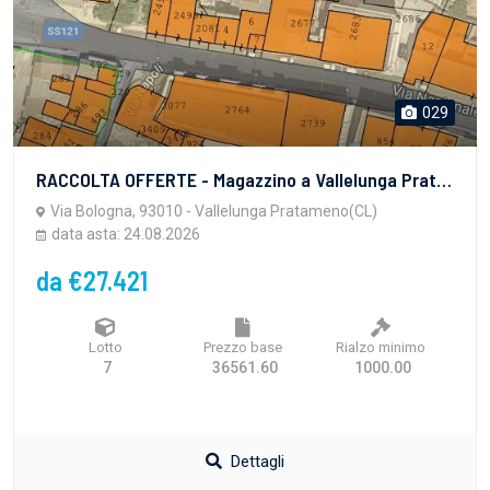
029
RACCOLTA OFFERTE - Magazzino a Vallelunga Pratameno (CL), Via Bologna - LOTTO 7 - vendita telematica sulla piattaforma www.gobidreal.it n.32408.7
Via Bologna, 93010 - Vallelunga Pratameno(CL)
data asta: 24.08.2026
da €27.421
Lotto
Prezzo base
Rialzo minimo
7
36561.60
1000.00
Dettagli