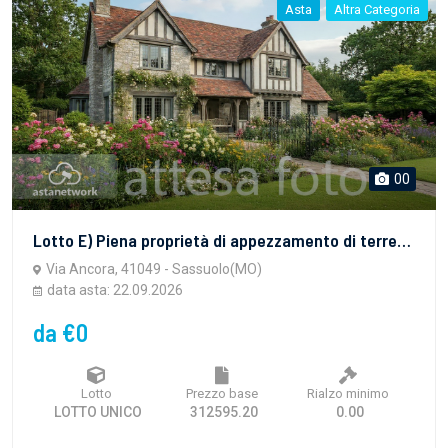
Asta
Altra Categoria
00
Lotto E) Piena proprietà di appezzamento di terreno a Sassuolo (MO), via Ancora-via Baschieri.
Via Ancora, 41049 - Sassuolo(MO)
data asta: 22.09.2026
da €0
Lotto
Prezzo base
Rialzo minimo
LOTTO UNICO
312595.20
0.00