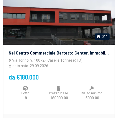
011
Nel Centro Commerciale Bertetto Center. Immobile ad uso abitativo posto al piano primo, composto da: ampio ingresso su soggiorno, tinello, cucinino, disimpegno, tre camere, disimpegno, doppiservizi, ripostiglio e balcone angolare che comprende lato strada e lato area comune.
Via Torino, 9, 10072 - Caselle Torinese(TO)
data asta: 29.09.2026
da €180.000
Lotto
Prezzo base
Rialzo minimo
8
180000.00
5000.00