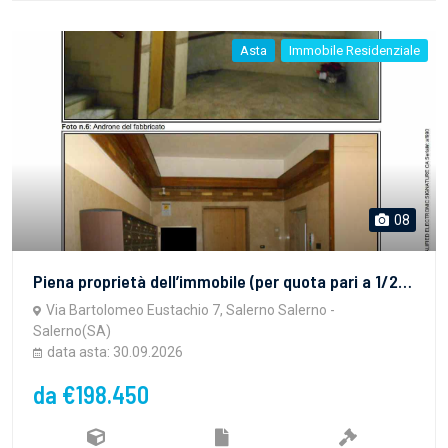
Asta
Immobile Residenziale
08
Piena proprietà dell’immobile (per quota pari a 1/2 ciascuno) ubicato in Salerno alla Via Bartolomeo Eustachio n. 7, al piano 2°, interno 8, alle spalle di Piazza Caduti Civili di Brescia e dell’arteria principale Via Posidonia, a circa 350 m dal Porticciolo di Pastena, e a 2,5 km dal centro cittadino. Il fabbricato è costituito da piano terra e n. 6 piani in elevazione con quattro appartamenti a piano, strutture portanti in c.a. e solai in latero cemento.
Via Bartolomeo Eustachio 7, Salerno Salerno -
Salerno(SA)
data asta: 30.09.2026
da €198.450