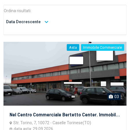
Ordina risultati:
Data Decrescente
Asta
Immobile Commerciale
03
Nel Centro Commerciale Bertetto Center. Immobile ad uso commerciale provvisto di una vetrina, posta all’interno del centro commerciale, con affaccio sull’ingresso comune dello stesso, il quale permette l’accesso al negozio, composto da: • area vendita, area cella frigo, ufficio, cucina, area somministrazione e bagni.
Str. Torino, 7, 10072 - Caselle Torinese(TO)
data asta: 29.09.2026