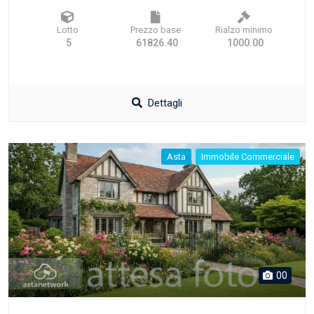
Lotto
Prezzo base
Rialzo minimo
5
61826.40
1000.00
Dettagli
Asta
Immobile Commerciale
00