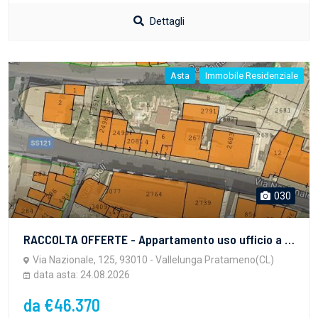
Dettagli
Asta
Immobile Residenziale
030
RACCOLTA OFFERTE - Appartamento uso ufficio a Vallelunga Pratameno (CL), Via Nazionale 125/c - LOTTO 5 - vendita telematica sulla piattaforma www.gobidreal.it n.32408.5
Via Nazionale, 125, 93010 - Vallelunga Pratameno(CL)
data asta: 24.08.2026
da €46.370