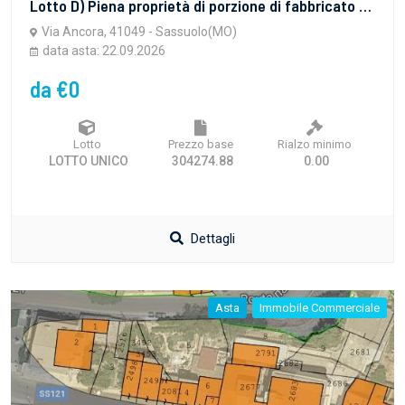
Lotto D) Piena proprietà di porzione di fabbricato ad uso commerciale in corso di costruzione a Sassuolo (MO), via Ancora snc.
Via Ancora, 41049 - Sassuolo(MO)
data asta: 22.09.2026
da €0
Lotto
Prezzo base
Rialzo minimo
LOTTO UNICO
304274.88
0.00
Dettagli
Asta
Immobile Commerciale