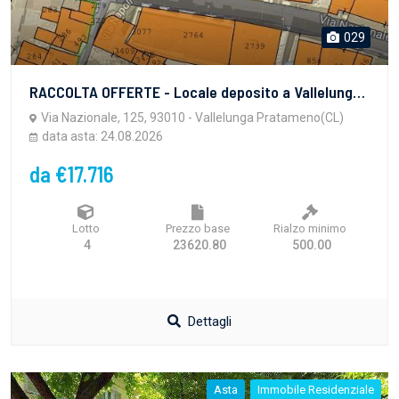
029
RACCOLTA OFFERTE - Locale deposito a Vallelunga Pratameno (CL), Via Nazionale 125/c - LOTTO 4 - vendita telematica sulla piattaforma www.gobidreal.it n.32408.4
Via Nazionale, 125, 93010 - Vallelunga Pratameno(CL)
data asta: 24.08.2026
da €17.716
Lotto
Prezzo base
Rialzo minimo
4
23620.80
500.00
Dettagli
Asta
Immobile Residenziale