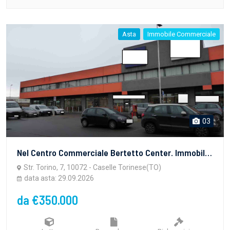
Asta
Immobile Commerciale
03
Nel Centro Commerciale Bertetto Center. Immobile ad uso commerciale (già uso bar) e locali in fase di ultimazione, provvisto di vetrina fronte strada e dotato di due accessi, uno da vetrina su stra...
Str. Torino, 7, 10072 - Caselle Torinese(TO)
data asta: 29.09.2026
da €350.000