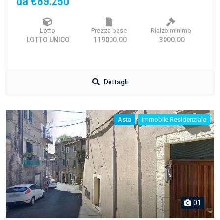
da €89.250
Lotto
Prezzo base
Rialzo minimo
LOTTO UNICO
119000.00
3000.00
Dettagli
Asta
Immobile Residenziale
01