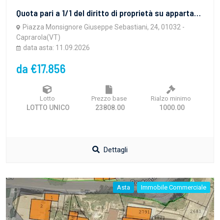
Quota pari a 1/1 del diritto di proprietà su appartamento sito in Caprarola (VT), Piazza Monsignore Giuseppe Sebastiani n. 24, piano terra (bene 1) composto da soggiorno, cucina, camera e bagno; cantina ubicata nel Comune di Caprarola (VT), Piazza Monsignor Giuseppe Sebastiani n. 25, piano S1 (bene 2) accessibile attraverso la suddetta scala interna
Piazza Monsignore Giuseppe Sebastiani, 24, 01032 -
Caprarola(VT)
data asta: 11.09.2026
da €17.856
Lotto
Prezzo base
Rialzo minimo
LOTTO UNICO
23808.00
1000.00
Dettagli
Asta
Immobile Commerciale