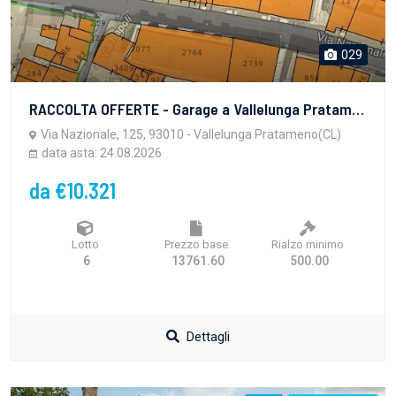
029
RACCOLTA OFFERTE - Garage a Vallelunga Pratameno (CL), Via Nazionale 125/c - LOTTO 6 - vendita telematica sulla piattaforma www.gobidreal.it n.32408.6
Via Nazionale, 125, 93010 - Vallelunga Pratameno(CL)
data asta: 24.08.2026
da €10.321
Lotto
Prezzo base
Rialzo minimo
6
13761.60
500.00
Dettagli