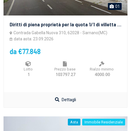
01
Diritti di piena proprietà per la quota 1/1 di villetta cielo-terra distribuito su due piani di abitazione, piano sottotetto, locale garage e corte privata.Il fabbricato, realizzato tra il 2005 ed...
Contrada Gabella Nuova 310, 62028 - Sarnano(MC)
data asta: 23.09.2026
da €77.848
Lotto
Prezzo base
Rialzo minimo
1
103797.27
4000.00
Dettagli
Asta
Immobile Residenziale