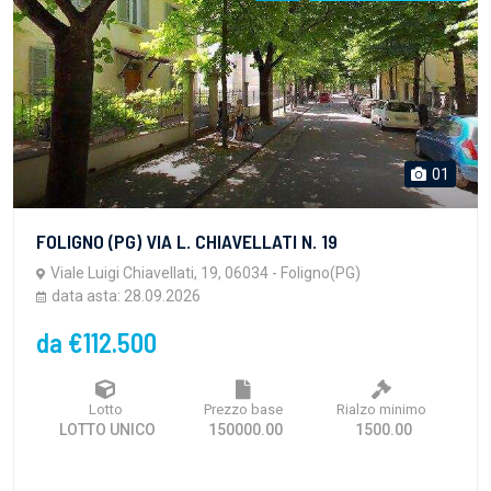
01
FOLIGNO (PG) VIA L. CHIAVELLATI N. 19
Viale Luigi Chiavellati, 19, 06034 - Foligno(PG)
data asta: 28.09.2026
da €112.500
Lotto
Prezzo base
Rialzo minimo
LOTTO UNICO
150000.00
1500.00