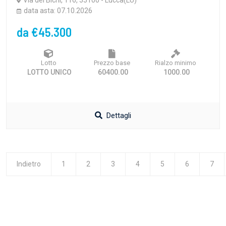
Via dei Bichi, 116, 55100 - Lucca(LU)
data asta: 07.10.2026
da €45.300
Lotto
Prezzo base
Rialzo minimo
LOTTO UNICO
60400.00
1000.00
Dettagli
Indietro
1
2
3
4
5
6
7