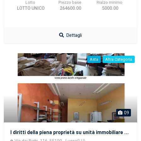
Lotto
Prezzo base
Rialzo minimo
LOTTO UNICO
264600.00
5000.00
Dettagli
Asta
Altra Categoria
09
I diritti della piena proprietà su unità immobiliare ad uso artigianale posta al piano terreno di fabbricato di maggior mole elevato per due piani fuori terra, al quale si accede direttamente dalla pubblica via mediante resede comune. Il bene è composto da due vani per attività artigianale, un vano per deposito, uno spogliatoio con locale wc e doccia. corredato da resede scoperta esclusiva sul lato nord-ovest, e dai relativi diritti di comproprietà su tutte le parti comuni.